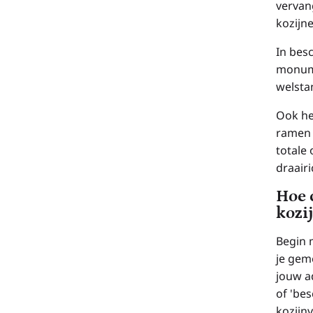
vervan
kozijn
In bes
monume
welsta
Ook he
ramen 
totale 
draairi
Hoe 
kozi
Begin 
je gem
jouw a
of 'be
kozijn