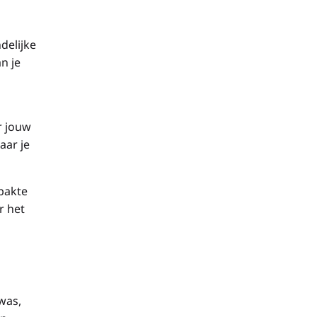
delijke
n je
r jouw
aar je
pakte
r het
 was,