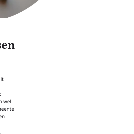
sen
it
e
t
n wel
meente
ren