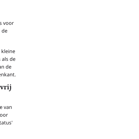
s voor
 de
 kleine
 als de
an de
enkant.
vrij
e van
voor
tatus'