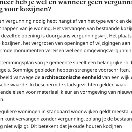
eer heb je wel en wanneer geen vergunn
g voor kozijnen?
een vergunning nodig hebt hangt af van het type werk en de
chappen van je woning. Het vervangen van bestaande kozi
 dezelfde opening is doorgaans vergunningsvrij. Het plaat
 kozijnen, het vergroten van openingen of wijzigingen aan
rmde monumenten vereisen wel een omgevingsvergunnin
stemmingsplan van je gemeente speelt een belangrijke rol b
egels. Sommige gebieden hebben strengere voorschriften,
rbeeld vanwege de
architectonische eenheid
van een wijk 
ische waarde. In beschermde stadsgezichten gelden vaak
lende eisen voor materiaal, kleur en vormgeving van nieuw
n.
eguliere woningen in standaard woonwijken geldt meestal d
en kunt vervangen zonder vergunning, zolang je de bestaa
 niet wijzigt. Dit betekent dat je oude houten kozijnen