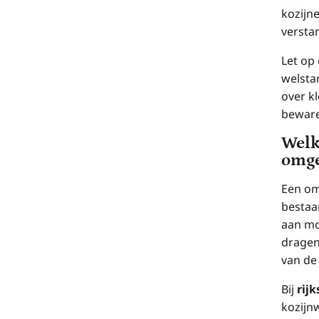
kozijn
verstan
Let op
welsta
over kl
bewar
Welk
omge
Een om
bestaa
aan mo
dragen
van de 
Bij
rij
kozijn