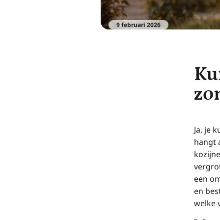
9 februari 2026
Ku
zo
Ja, je 
hangt 
kozijne
vergro
een om
en bes
welke v