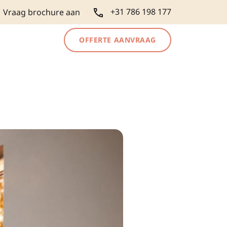
+31 786 198 177
Vraag brochure aan
OFFERTE AANVRAAG