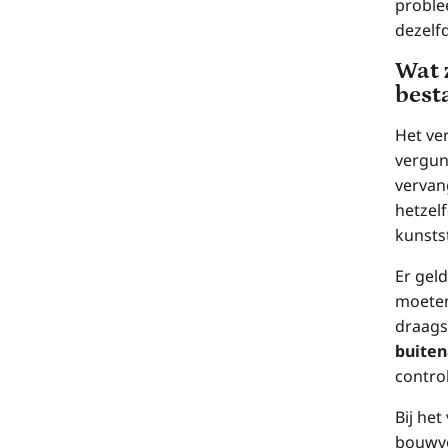
proble
dezelf
Wat 
best
Het ve
vergun
vervan
hetzelf
kunstst
Er gel
moeten
draags
buite
contro
Bij he
bouwvo