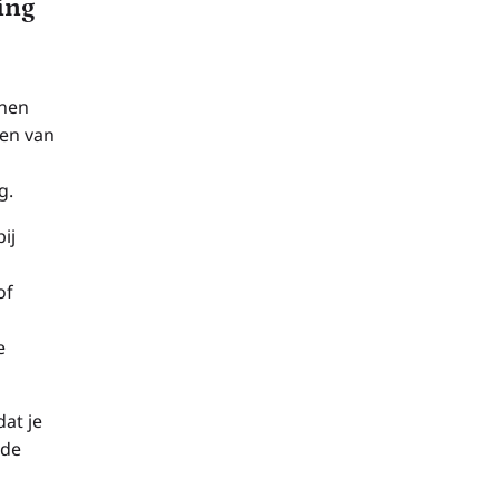
ing
jnen
sen van
g.
ij
of
e
at je
nde