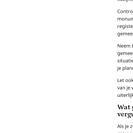
Contro
monume
regist
gemee
Neem b
gemeen
situat
je pla
Let oo
van je
uiterli
Wat 
verg
Als je 