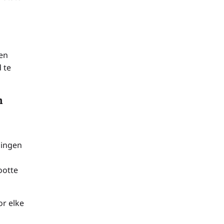
ken
 te
n
gingen
ootte
or elke