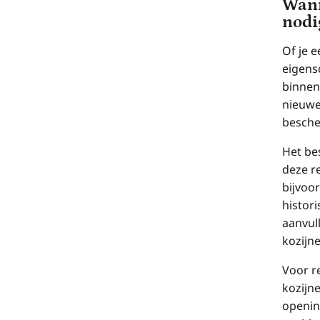
Wann
nodi
Of je 
eigens
binnen
nieuwe
besche
Het be
deze r
bijvoo
histor
aanvul
kozijne
Voor r
kozijn
opening