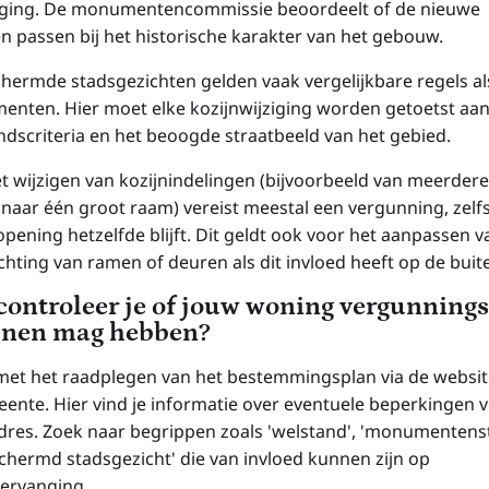
ging. De monumentencommissie beoordeelt of de nieuwe
en passen bij het historische karakter van het gebouw.
chermde stadsgezichten gelden vaak vergelijkbare regels al
nten. Hier moet elke kozijnwijziging worden getoetst aan
ndscriteria en het beoogde straatbeeld van het gebied.
t wijzigen van kozijnindelingen (bijvoorbeeld van meerdere
naar één groot raam) vereist meestal een vergunning, zelfs
opening hetzelfde blijft. Dit geldt ook voor het aanpassen v
chting van ramen of deuren als dit invloed heeft op de buit
controleer je of jouw woning vergunnings
jnen mag hebben?
met het raadplegen van het bestemmingsplan via de websit
eente. Hier vind je informatie over eventuele beperkingen 
dres. Zoek naar begrippen zoals 'welstand', 'monumentens
schermd stadsgezicht' die van invloed kunnen zijn op
vervanging.