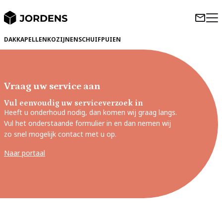
DAKKAPELLEN
KOZIJNEN
SCHUIFPUIEN
Vraag uw service aan
Vul eenvoudig uw serviceverzoek in
Heeft u onderhoud nodig, dan komen wij graag langs.
Vul het onderstaande formulier in en dan nemen wij
zo snel mogelijk contact met u op.
Naar portaal