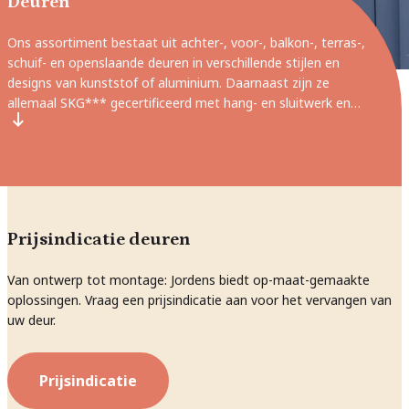
Deuren
Ons assortiment bestaat uit achter-, voor-, balkon-, terras-,
schuif- en openslaande deuren in verschillende stijlen en
designs van kunststof of aluminium. Daarnaast zijn ze
allemaal SKG*** gecertificeerd met hang- en sluitwerk en
bent u verzekerd van een professionele afwerking door onze
ervaren vakmensen. Bent u benieuwd naar de kosten van uw
nieuwe deuren? Vraag dan geheel vrijblijvend een offerte aan.
Onze specialisten vertellen u de exacte kosten van uw
droomdeuren!
Prijsindicatie deuren
Van ontwerp tot montage: Jordens biedt op-maat-gemaakte
oplossingen. Vraag een prijsindicatie aan voor het vervangen van
uw deur.
Prijsindicatie