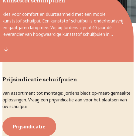
Kunststof schuifpuien
Kies voor comfort en duurzaamheid met een mooie
kunststof schuifpui. Een kunststof schuifpui is onderhoudsvrij
en gaat jaren lang mee. Wij bij Jordens zijn al 40 jaar dé
leverancier van hoogwaardige kunststof schuifpuien in
Zwijndrecht en omstreken. Bij ons vindt u een breed
assortiment waarin veel te kiezen valt op het gebied van
kleur en afwerking. Zo komen we samen tot kunststof
schuifpuien die voorzien in al uw wensen en past bij uw
huiselijke omgeving.
Prijsindicatie schuifpuien
Van assortiment tot montage: Jordens biedt op-maat-gemaakte
oplossingen. Vraag een prijsindicatie aan voor het plaatsen van
uw schuifpui.
Prijsindicatie