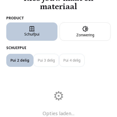
materiaal
PRODUCT
Schuifpui
Zonwering
SCHUIFPUI
Pui 2 delig
Pui 3 delig
Pui 4 delig
⚙️
Opties laden...