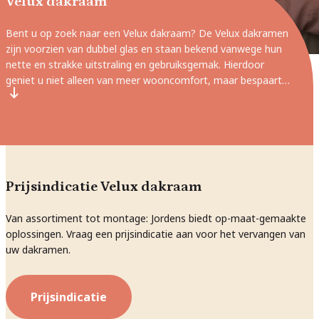
Velux dakraam
Bent u op zoek naar een Velux dakraam? De Velux dakramen
zijn voorzien van dubbel glas en staan bekend vanwege hun
nette en strakke uitstraling en gebruiksgemak. Hierdoor
geniet u niet alleen van meer wooncomfort, maar bespaart u
ook op de energiekosten. Met een Velux dakraam bent u
gegarandeerd van hoge kwaliteit. Bent u benieuwd naar de
mogelijkheden?
Prijsindicatie Velux dakraam
Van assortiment tot montage: Jordens biedt op-maat-gemaakte
oplossingen. Vraag een prijsindicatie aan voor het vervangen van
uw dakramen.
Prijsindicatie