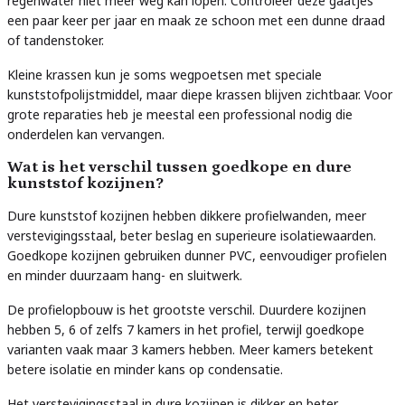
regenwater niet meer weg kan lopen. Controleer deze gaatjes
een paar keer per jaar en maak ze schoon met een dunne draad
of tandenstoker.
Kleine krassen kun je soms wegpoetsen met speciale
kunststofpolijstmiddel, maar diepe krassen blijven zichtbaar. Voor
grote reparaties heb je meestal een professional nodig die
onderdelen kan vervangen.
Wat is het verschil tussen goedkope en dure
kunststof kozijnen?
Dure kunststof kozijnen hebben dikkere profielwanden, meer
verstevigingsstaal, beter beslag en superieure isolatiewaarden.
Goedkope kozijnen gebruiken dunner PVC, eenvoudiger profielen
en minder duurzaam hang- en sluitwerk.
De profielopbouw is het grootste verschil. Duurdere kozijnen
hebben 5, 6 of zelfs 7 kamers in het profiel, terwijl goedkope
varianten vaak maar 3 kamers hebben. Meer kamers betekent
betere isolatie en minder kans op condensatie.
Het verstevigingsstaal in dure kozijnen is dikker en beter