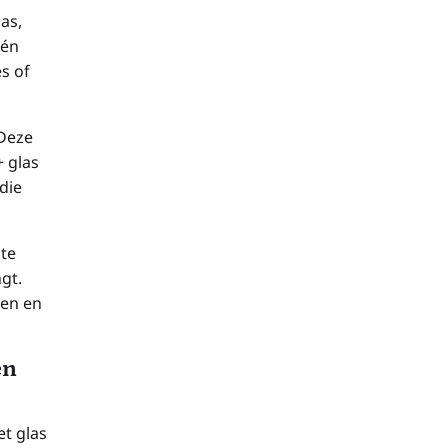
as,
één
s of
 Deze
 glas
die
ste
gt.
nen en
en
t glas