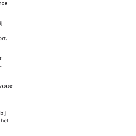
hoe
jl
ort.
t
-
voor
bij
 het