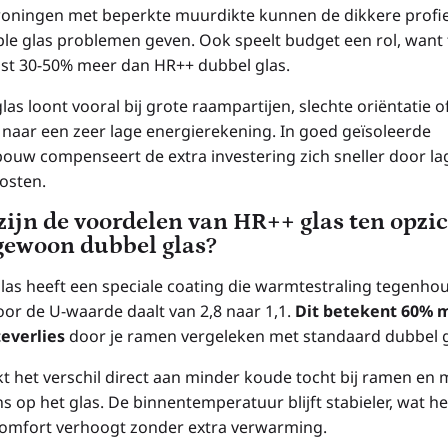
oningen met beperkte muurdikte kunnen de dikkere profi
iple glas problemen geven. Ook speelt budget een rol, want 
ost 30-50% meer dan HR++ dubbel glas.
glas loont vooral bij grote raampartijen, slechte oriëntatie of
t naar een zeer lage energierekening. In goed geïsoleerde
ouw compenseert de extra investering zich sneller door la
osten.
zijn de voordelen van HR++ glas ten opzi
gewoon dubbel glas?
las heeft een speciale coating die warmtestraling tegenhou
or de U-waarde daalt van 2,8 naar 1,1.
Dit betekent 60% 
everlies
door je ramen vergeleken met standaard dubbel g
kt het verschil direct aan minder koude tocht bij ramen en 
 op het glas. De binnentemperatuur blijft stabieler, wat he
mfort verhoogt zonder extra verwarming.