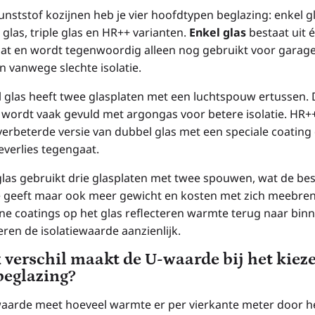
unststof kozijnen heb je vier hoofdtypen beglazing: enkel gl
glas, triple glas en HR++ varianten.
Enkel glas
bestaat uit 
aat en wordt tegenwoordig alleen nog gebruikt voor garage
n vanwege slechte isolatie.
 glas heeft twee glasplaten met een luchtspouw ertussen.
wordt vaak gevuld met argongas voor betere isolatie. HR++
 verbeterde versie van dubbel glas met een speciale coating 
verlies tegengaat.
 glas gebruikt drie glasplaten met twee spouwen, wat de be
ie geeft maar ook meer gewicht en kosten met zich meebren
e coatings op het glas reflecteren warmte terug naar bin
ren de isolatiewaarde aanzienlijk.
 verschil maakt de U-waarde bij het kiez
beglazing?
aarde meet hoeveel warmte er per vierkante meter door he