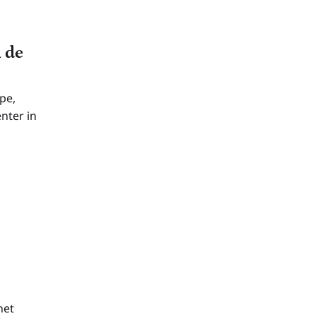
n de
pe,
nter in
het