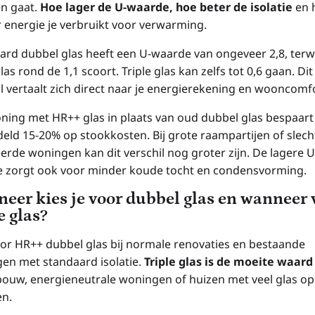
en gaat.
Hoe lager de U-waarde, hoe beter de isolatie
en 
 energie je verbruikt voor verwarming.
ard dubbel glas heeft een U-waarde van ongeveer 2,8, terwi
as rond de 1,1 scoort. Triple glas kan zelfs tot 0,6 gaan. Dit
il vertaalt zich direct naar je energierekening en wooncomf
ning met HR++ glas in plaats van oud dubbel glas bespaart
eld 15-20% op stookkosten. Bij grote raampartijen of slech
erde woningen kan dit verschil nog groter zijn. De lagere U
 zorgt ook voor minder koude tocht en condensvorming.
eer kies je voor dubbel glas en wanneer 
e glas?
oor HR++ dubbel glas bij normale renovaties en bestaande
en met standaard isolatie.
Triple glas is de moeite waard
ouw, energieneutrale woningen of huizen met veel glas op
n.