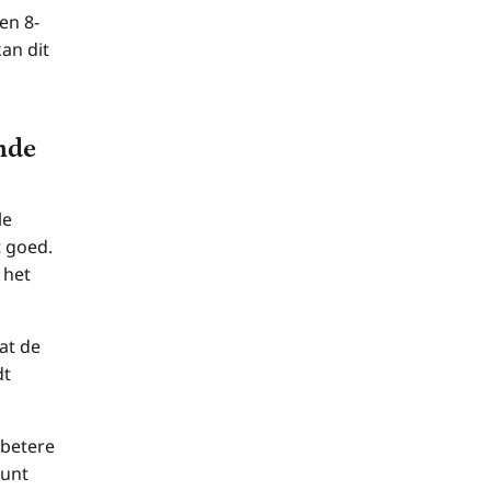
en 8-
kan dit
ende
le
 goed.
 het
at de
dt
 betere
kunt