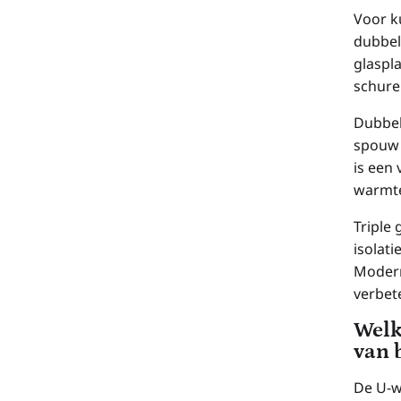
Voor k
dubbel 
glaspl
schure
Dubbel
spouw 
is een
warmte
Triple
isolat
Modern
verbete
Welk
van 
De U-w