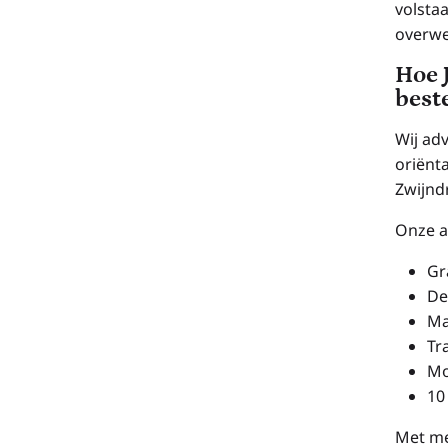
volsta
overwee
Hoe 
best
Wij adv
oriënt
Zwijnd
Onze a
Gr
De
Ma
Tr
Mo
10
Met me