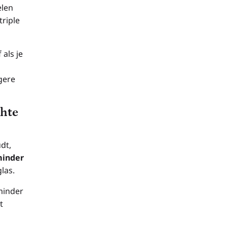
elen
triple
 als je
gere
chte
dt,
minder
las.
minder
t