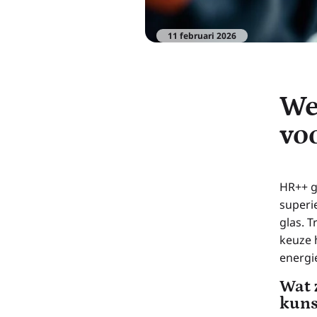
11 februari 2026
We
vo
HR++ g
superi
glas. T
keuze 
energi
Wat 
kuns