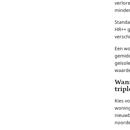
verlor
minder
Standa
HR++ gl
versch
Een wo
gemidd
geïsole
waarde
Wann
tripl
Kies v
woning
nieuwb
noorde