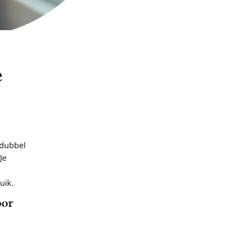
e
 dubbel
Je
uik.
oor