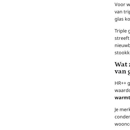
Voor w
van tr
glas k
Triple 
streef
nieuwb
stookk
Wat 
van 
HR++ g
waardo
warmt
Je mer
condens
woonco