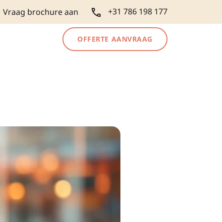
+31 786 198 177
Vraag brochure aan
OFFERTE AANVRAAG