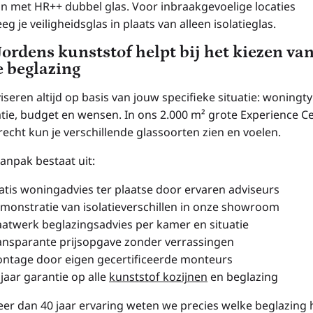
an met HR++ dubbel glas. Voor inbraakgevoelige locaties
g je veiligheidsglas in plaats van alleen isolatieglas.
Jordens kunststof helpt bij het kiezen va
e beglazing
iseren altijd op basis van jouw specifieke situatie: woningty
atie, budget en wensen. In ons 2.000 m² grote Experience Ce
recht kun je verschillende glassoorten zien en voelen.
anpak bestaat uit:
atis woningadvies ter plaatse door ervaren adviseurs
monstratie van isolatieverschillen in onze showroom
atwerk beglazingsadvies per kamer en situatie
ansparante prijsopgave zonder verrassingen
ntage door eigen gecertificeerde monteurs
 jaar garantie op alle
kunststof kozijnen
en beglazing
er dan 40 jaar ervaring weten we precies welke beglazing 