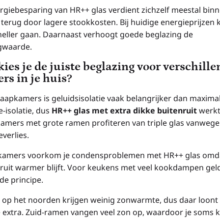
rgiebesparing van HR++ glas verdient zichzelf meestal binn
 terug door lagere stookkosten. Bij huidige energieprijzen 
sneller gaan. Daarnaast verhoogt goede beglazing de
gwaarde.
kies je de juiste beglazing voor verschill
rs in je huis?
laapkamers is geluidsisolatie vaak belangrijker dan maxima
-isolatie, dus
HR++ glas met extra dikke buitenruit
werkt
mers met grote ramen profiteren van triple glas vanwege
verlies.
kamers voorkom je condensproblemen met HR++ glas omd
ruit warmer blijft. Voor keukens met veel kookdampen gel
de principe.
op het noorden krijgen weinig zonwarmte, dus daar loont
ie extra. Zuid-ramen vangen veel zon op, waardoor je soms 