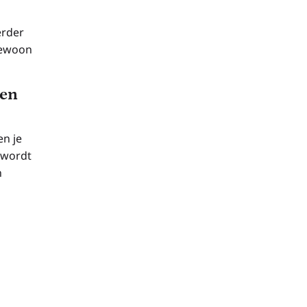
erder
 gewoon
 en
n je
 wordt
n