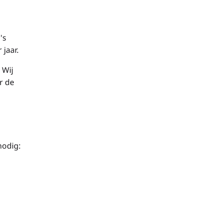
's
 jaar.
 Wij
r de
nodig: