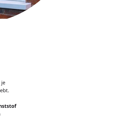
 je
ebt.
nststof
n