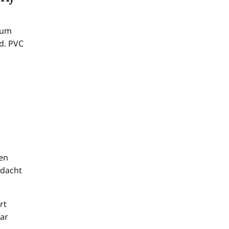
ium
d. PVC
 en
ndacht
rt
aar