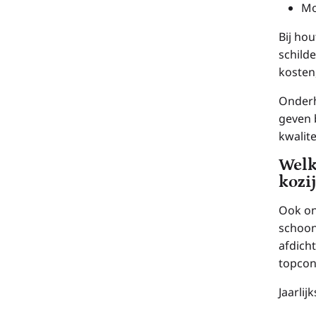
Mo
Bij ho
schild
kosten,
Onderh
geven b
kwalit
Welk
kozi
Ook on
schoon
afdich
topcon
Jaarlij