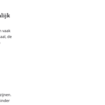
lijk
n vaak
aal, de
n
zijnen.
minder