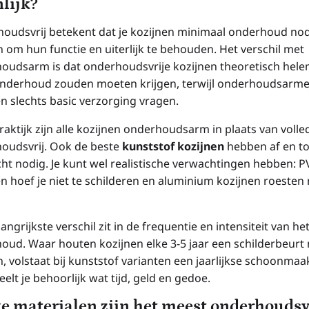
nlijk?
oudsvrij betekent dat je kozijnen minimaal onderhoud no
 om hun functie en uiterlijk te behouden. Het verschil met
oudsarm is dat onderhoudsvrije kozijnen theoretisch hele
nderhoud zouden moeten krijgen, terwijl onderhoudsarm
en slechts basic verzorging vragen.
raktijk zijn alle kozijnen onderhoudsarm in plaats van volle
oudsvrij. Ook de beste
kunststof kozijnen
hebben af en t
ht nodig. Je kunt wel realistische verwachtingen hebben: P
n hoef je niet te schilderen en aluminium kozijnen roesten 
angrijkste verschil zit in de frequentie en intensiteit van he
oud. Waar houten kozijnen elke 3-5 jaar een schilderbeurt
, volstaat bij kunststof varianten een jaarlijkse schoonmaa
eelt je behoorlijk wat tijd, geld en gedoe.
e materialen zijn het meest onderhoudsv