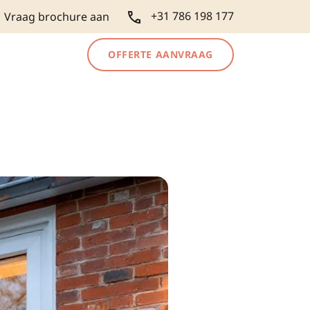
+31 786 198 177
Vraag brochure aan
OFFERTE AANVRAAG