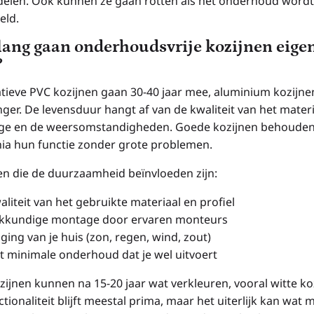
elen. Ook kunnen ze gaan rotten als het onderhoud wordt
eld.
lang gaan onderhoudsvrije kozijnen eigen
?
atieve PVC kozijnen gaan 30-40 jaar mee, aluminium kozijne
ger. De levensduur hangt af van de kwaliteit van het materi
e en de weersomstandigheden. Goede kozijnen behoude
ia hun functie zonder grote problemen.
en die de duurzaamheid beïnvloeden zijn:
aliteit van het gebruikte materiaal en profiel
kkundige montage door ervaren monteurs
gging van je huis (zon, regen, wind, zout)
t minimale onderhoud dat je wel uitvoert
zijnen kunnen na 15-20 jaar wat verkleuren, vooral witte ko
tionaliteit blijft meestal prima, maar het uiterlijk kan wat 