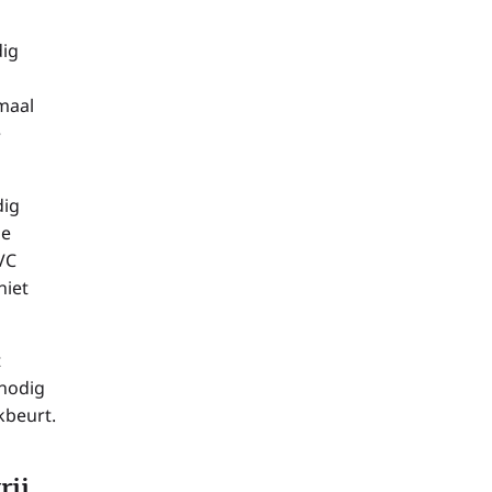
dig
maal
e
dig
oe
VC
niet
t
 nodig
kbeurt.
rij