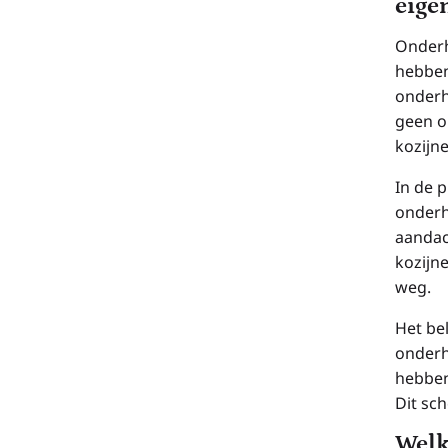
eige
Onderh
hebben
onderh
geen o
kozijn
In de p
onderh
aandac
kozijne
weg.
Het bel
onderh
hebben
Dit sch
Welk