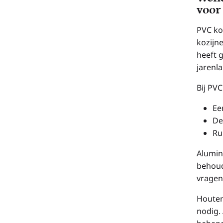
voor
PVC ko
kozijn
heeft g
jarenl
Bij PVC
Ee
De
Ru
Alumin
behoud
vragen
Houten
nodig. 