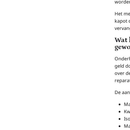
worden
Het me
kapot 
vervan
Wat 
gewo
Onderh
geld d
over d
reparat
De aan
Ma
Kw
Is
Ma