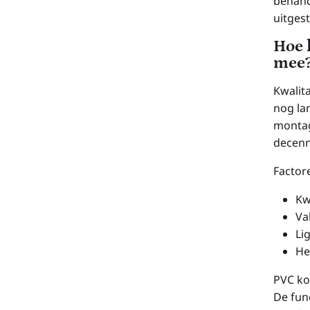
behand
uitgest
Hoe 
mee
Kwalit
nog lan
montag
decenn
Factor
Kw
Va
Li
He
PVC ko
De func