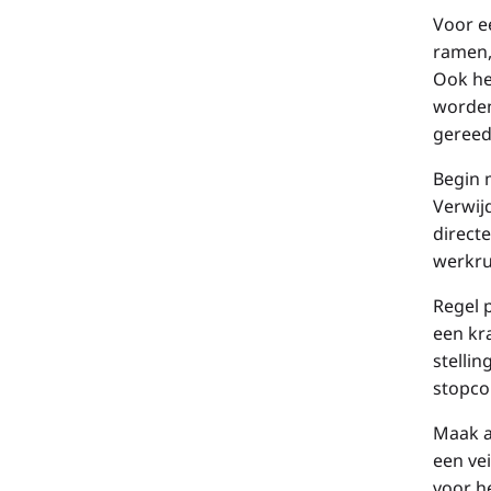
Voor e
ramen,
Ook he
worden
gereed
Begin 
Verwij
direct
werkru
Regel 
een kr
stelli
stopco
Maak a
een ve
voor h