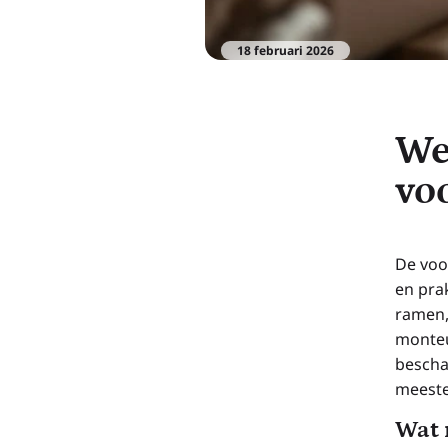
18 februari 2026
We
vo
De voo
en pra
ramen,
monteu
bescha
meeste
Wat 