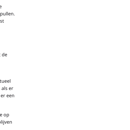
e
pullen.
st
t de
tueel
als er
 er een
ge op
lijven