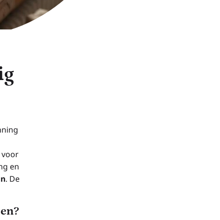
ig
nning
 voor
ng en
en
. De
men?