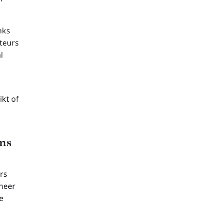
nks
teurs
l
kt of
ens
rs
neer
e