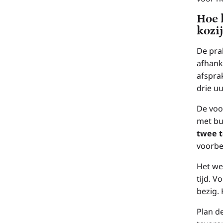
Hoe 
kozi
De pra
afhank
afspra
drie u
De voo
met bu
twee t
voorber
Het we
tijd. 
bezig. 
Plan de