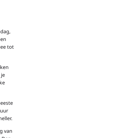
 dag,
 en
ee tot
aken
 je
ke
meeste
 uur
eller.
ag van