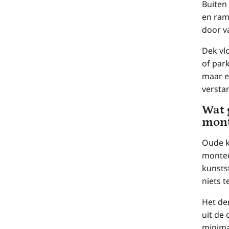
Buiten
en ram
door v
Dek vl
of par
maar e
versta
Wat 
mon
Oude k
monteu
kunsts
niets t
Het de
uit de
minima