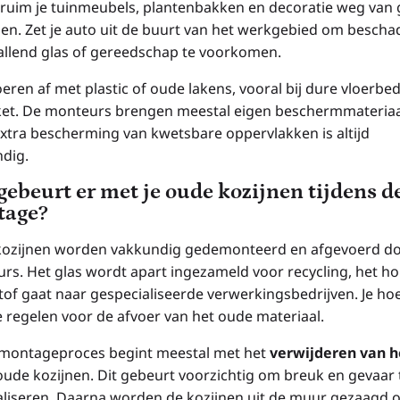
 ruim je tuinmeubels, plantenbakken en decoratie weg van 
en. Zet je auto uit de buurt van het werkgebied om bescha
allend glas of gereedschap te voorkomen.
oeren af met plastic of oude lakens, vooral bij dure vloerbe
ket. De monteurs brengen meestal eigen beschermmateriaa
xtra bescherming van kwetsbare oppervlakken is altijd
ndig.
gebeurt er met je oude kozijnen tijdens d
tage?
ozijnen worden vakkundig gedemonteerd en afgevoerd do
rs. Het glas wordt apart ingezameld voor recycling, het ho
tof gaat naar gespecialiseerde verwerkingsbedrijven. Je hoe
e regelen voor de afvoer van het oude materiaal.
montageproces begint meestal met het
verwijderen van h
 oude kozijnen. Dit gebeurt voorzichtig om breuk en gevaar 
liseren. Daarna worden de kozijnen uit de muur gezaagd o