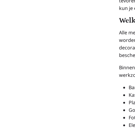
tevoren
kun je
Welk
Alle m
worden
decora
besche
Binnen 
werkzo
Ba
Ka
Pl
Go
Fo
El