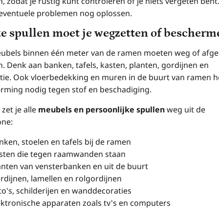
, zodat je rustig kunt controleren of je niets vergeten bent
 eventuele problemen nog oplossen.
e spullen moet je wegzetten of bescherm
eubels binnen één meter van de ramen moeten weg of afg
. Denk aan banken, tafels, kasten, planten, gordijnen en
tie. Ook vloerbedekking en muren in de buurt van ramen 
rming nodig tegen stof en beschadiging.
zet je alle
meubels en persoonlijke spullen
weg uit de
ne:
nken, stoelen en tafels bij de ramen
sten die tegen raamwanden staan
anten van vensterbanken en uit de buurt
rdijnen, lamellen en rolgordijnen
to's, schilderijen en wanddecoraties
ektronische apparaten zoals tv's en computers