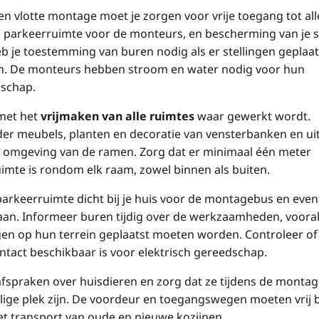
en vlotte montage moet je zorgen voor vrije toegang tot all
 parkeerruimte voor de monteurs, en bescherming van je s
b je toestemming van buren nodig als er stellingen geplaat
. De monteurs hebben stroom en water nodig voor hun
schap.
met het
vrijmaken van alle ruimtes
waar gewerkt wordt.
der meubels, planten en decoratie van vensterbanken en ui
e omgeving van de ramen. Zorg dat er minimaal één meter
imte is rondom elk raam, zowel binnen als buiten.
parkeerruimte dicht bij je huis voor de montagebus en even
aan. Informeer buren tijdig over de werkzaamheden, vooral 
ngen op hun terrein geplaatst moeten worden. Controleer of
ntact beschikbaar is voor elektrisch gereedschap.
fspraken over huisdieren en zorg dat ze tijdens de monta
ilige plek zijn. De voordeur en toegangswegen moeten vrij b
et transport van oude en nieuwe kozijnen.