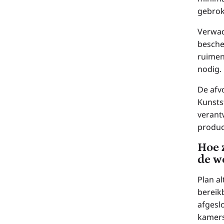
gebrok
Verwac
besche
ruimen
nodig.
De afv
Kunsts
verant
produc
Hoe z
de w
Plan a
bereik
afgesl
kamers