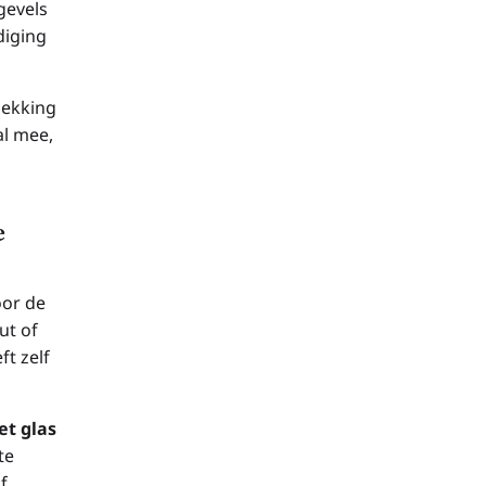
gevels
diging
dekking
l mee,
e
or de
ut of
ft zelf
et glas
te
f