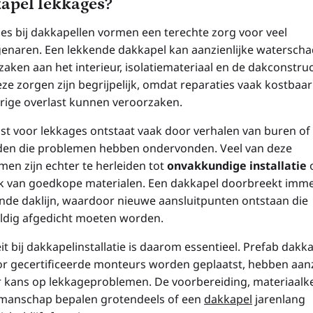
apel lekkages?
es bij dakkapellen vormen een terechte zorg voor veel
genaren. Een lekkende dakkapel kan aanzienlijke watersch
aken aan het interieur, isolatiemateriaal en de dakconstruc
eze zorgen zijn begrijpelijk, omdat reparaties vaak kostbaar
rige overlast kunnen veroorzaken.
st voor lekkages ontstaat vaak door verhalen van buren of
en die problemen hebben ondervonden. Veel van deze
men zijn echter te herleiden tot
onvakkundige installatie
o
k van goedkope materialen. Een dakkapel doorbreekt imme
nde daklijn, waardoor nieuwe aansluitpunten ontstaan die
ldig afgedicht moeten worden.
it bij dakkapelinstallatie is daarom essentieel. Prefab dakk
or gecertificeerde monteurs worden geplaatst, hebben aanz
 kans op lekkageproblemen. De voorbereiding, materiaalk
manschap bepalen grotendeels of een
dakkapel
jarenlang