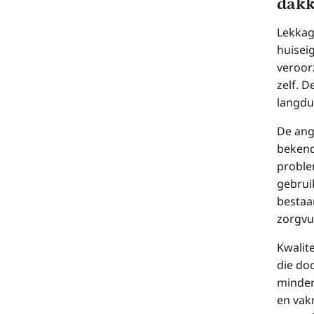
dakk
Lekkag
huisei
veroorz
zelf. D
langdu
De ang
bekend
proble
gebrui
bestaa
zorgvu
Kwalite
die do
minder
en vak