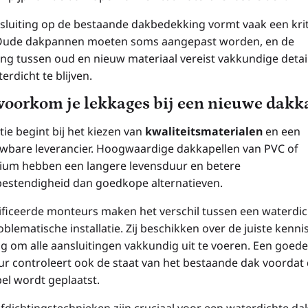
sluiting op de bestaande dakbedekking vormt vaak een kri
Oude dakpannen moeten soms aangepast worden, en de
ng tussen oud en nieuw materiaal vereist vakkundige detai
rdicht te blijven.
voorkom je lekkages bij een nieuwe dakk
ie begint bij het kiezen van
kwaliteitsmaterialen
en een
wbare leverancier. Hoogwaardige dakkapellen van PVC of
ium hebben een langere levensduur en betere
estendigheid dan goedkope alternatieven.
ificeerde monteurs maken het verschil tussen een waterdic
blematische installatie. Zij beschikken over de juiste kenni
ng om alle aansluitingen vakkundig uit te voeren. Een goede
r controleert ook de staat van het bestaande dak voordat
el wordt geplaatst.
afdichtingstechnieken zijn cruciaal voor een waterdichte da