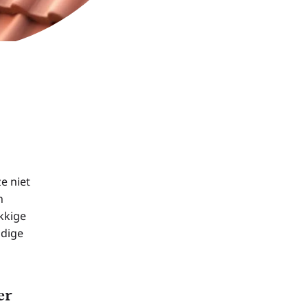
e niet
n
kkige
ndige
er