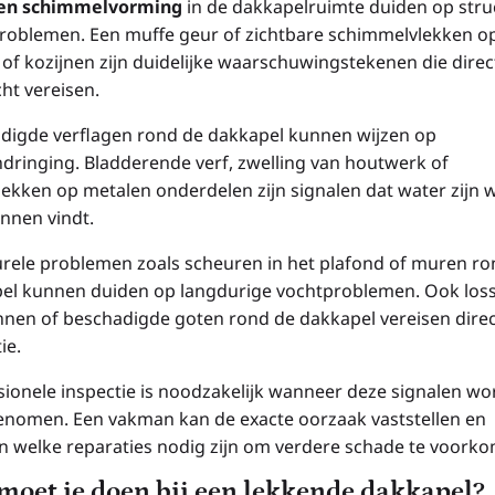
 en schimmelvorming
in de dakkapelruimte duiden op stru
roblemen. Een muffe geur of zichtbare schimmelvlekken o
of kozijnen zijn duidelijke waarschuwingstekenen die direc
ht vereisen.
digde verflagen rond de dakkapel kunnen wijzen op
ndringing. Bladderende verf, zwelling van houtwerk of
lekken op metalen onderdelen zijn signalen dat water zijn 
innen vindt.
urele problemen zoals scheuren in het plafond of muren ro
el kunnen duiden op langdurige vochtproblemen. Ook los
nen of beschadigde goten rond de dakkapel vereisen dire
ie.
sionele inspectie is noodzakelijk wanneer deze signalen w
nomen. Een vakman kan de exacte oorzaak vaststellen en
n welke reparaties nodig zijn om verdere schade te voork
moet je doen bij een lekkende dakkapel?