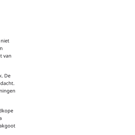
niet
an
t van
k. De
ndacht.
eningen
edkope
a
dakgoot