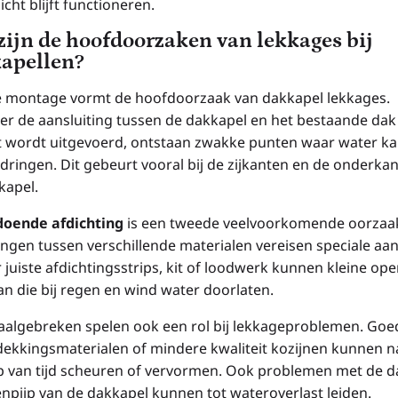
cht blijft functioneren.
zijn de hoofdoorzaken van lekkages bij
apellen?
e montage vormt de hoofdoorzaak van dakkapel lekkages.
r de aansluiting tussen de dakkapel en het bestaande dak 
t wordt uitgevoerd, ontstaan zwakke punten waar water k
dringen. Dit gebeurt vooral bij de zijkanten en de onderkan
kapel.
oende afdichting
is een tweede veelvoorkomende oorzaa
ngen tussen verschillende materialen vereisen speciale aa
 juiste afdichtingsstrips, kit of loodwerk kunnen kleine op
an die bij regen en wind water doorlaten.
aalgebreken spelen ook een rol bij lekkageproblemen. Go
ekkingsmaterialen of mindere kwaliteit kozijnen kunnen n
p van tijd scheuren of vervormen. Ook problemen met de 
enpijp van de dakkapel kunnen tot wateroverlast leiden.