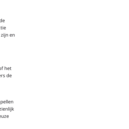
ade
tie
 zijn en
f het
rs de
apellen
ienlijk
euze