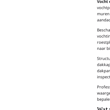
Vocht
vochtp
muren 
aandac
Bescha
vochti
roestp
naar b
Struct
dakkap
dakpan
inspect
Profes
waarge
bepale
Wat 