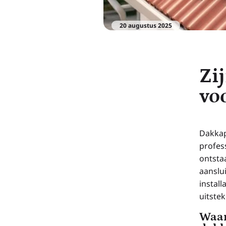
20 augustus 2025
Zi
vo
Dakkap
profes
ontsta
aanslu
install
uitste
Waar