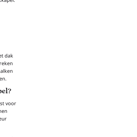
et dak
breken
balken
en.
pel?
st voor
jnen
eur