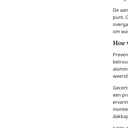
De aan
punt. 
overga
om wate
Hoe 
Prevent
betrou
alumin
weersb
Gecert
een pro
ervari
monteu
dakkap
Juiste 