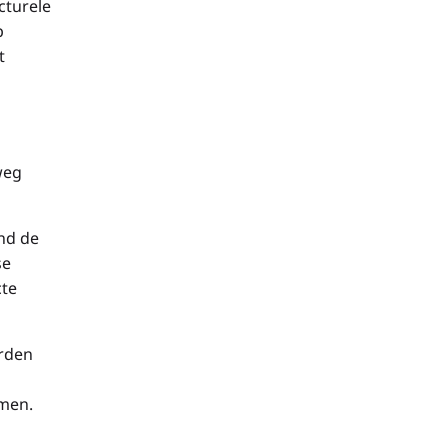
cturele
p
t
weg
nd de
se
cte
orden
omen.