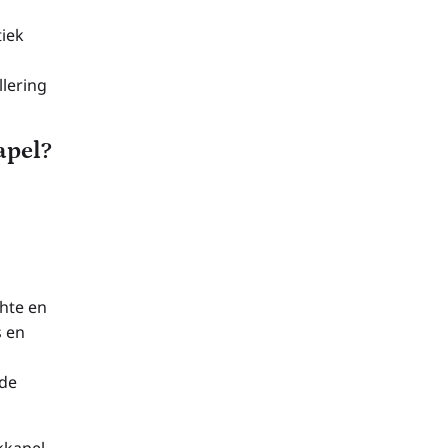
tiek
llering
apel?
hte en
s en
 de
kkapel.