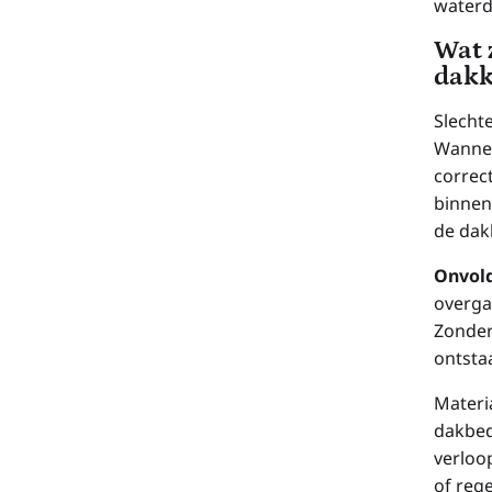
waterdi
Wat 
dakk
Slecht
Wannee
correc
binnen
de dak
Onvold
overga
Zonder
ontsta
Materi
dakbed
verloo
of reg