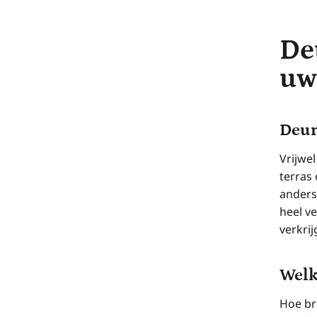
De
uw
Deur
Vrijwel
terras 
anders
heel v
verkrij
Welk
Hoe bre