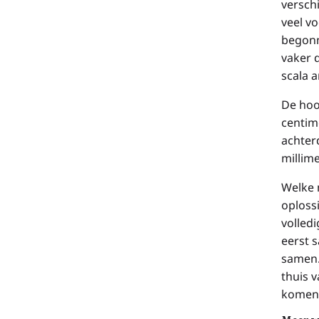
versch
veel vo
begonn
vaker 
scala 
De hoo
centim
achter
millime
Welke 
oploss
volled
eerst 
samen.
thuis 
komen 