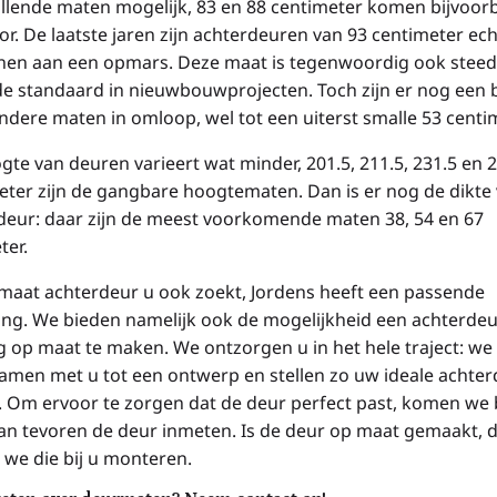
illende maten mogelijk, 83 en 88 centimeter komen bijvoor
or. De laatste jaren zijn achterdeuren van 93 centimeter ec
en aan een opmars. Deze maat is tegenwoordig ook steed
de standaard in nieuwbouwprojecten. Toch zijn er nog een 
andere maten in omloop, wel tot een uiterst smalle 53 centi
gte van deuren varieert wat minder, 201.5, 211.5, 231.5 en 
eter zijn de gangbare hoogtematen. Dan is er nog de dikte
deur: daar zijn de meest voorkomende maten 38, 54 en 67
ter.
maat achterdeur u ook zoekt, Jordens heeft een passende
ing. We bieden namelijk ook de mogelijkheid een achterde
ig op maat te maken. We ontzorgen u in het hele traject: w
samen met u tot een ontwerp en stellen zo uw ideale achte
 Om ervoor te zorgen dat de deur perfect past, komen we b
van tevoren de deur inmeten. Is de deur op maat gemaakt, 
we die bij u monteren.