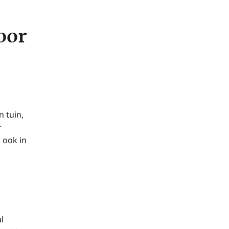
oor
n tuin,
r
 ook in
l