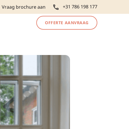
+31 786 198 177
Vraag brochure aan
OFFERTE AANVRAAG