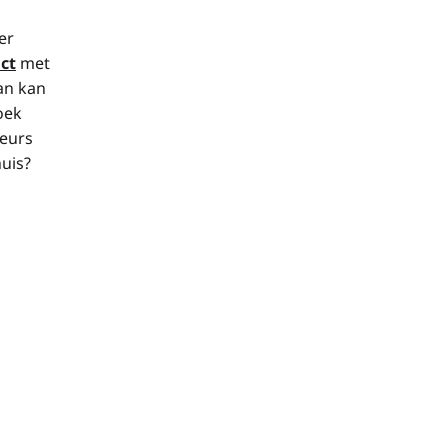
er
ct
met
dan kan
oek
seurs
huis?