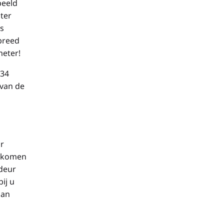
beeld
hter
s
breed
meter!
234
 van de
ur
e komen
rdeur
ij u
dan