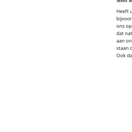
Meer w
Heeft 
bijvoo
ons op
dat na
aan on
staan d
Ook dat