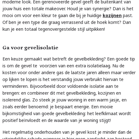
moderne look. Een gerenoveerde gevel geeft de buitenkant van
jouw huis een totale makeover. Houd je van synergie? Dan is het
mooi om voor een kleur te gaan die bij je huidige
kozijnen
past.
Of ben je een type die graag verrassend uit de hoek komt? Dan
kun je een totaal tegenovergestelde stijl uitpikken!
Ga voor gevelisolatie
Een keuze gemaakt wat betreft de gevelbekleding? Een goede tip
is om de gevel te voorzien van een extra isolatielaag. Nu de
kosten voor onder andere gas de laatste jaren alleen maar verder
op lijken te lopen is het verstandig jouw verbruikt hiervan te
verminderen. Bijvoorbeeld door voldoende isolatie aan te
brengen: en combineer dit met gevelbekleding, kozijnen en
isolerend glas. Zo steek je jouw woning in een warm jasje, en
zoals eerder benoemd: je bespaart energie. Een mooie
bijkomstigheid van goede gevelbekleding: het leefklimaat wordt
positief beïnvloedt en de waarde van je woning stijgt!
Het regelmatig onderhouden van je gevel kost je minder dan de
uiteindelijke schade wanneer je hier geen aandacht aan besteed.