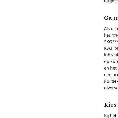
uitgel
Ga n
Als u k
keurme
SKG***
Kwalit
inbraa
op kun
en het
een pro
Politi
diverse
Kies
Bij het