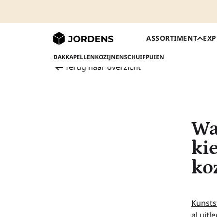
ASSORTIMENT
EXP
DAKKAPELLEN
KOZIJNEN
SCHUIFPUIEN
Terug naar overzicht
26 november 2018
Wa
ki
ko
Kunsts
al uit