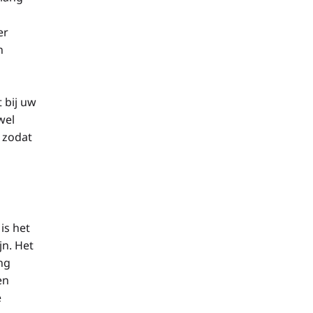
er
n
t bij uw
wel
s zodat
is het
jn. Het
eng
en
e