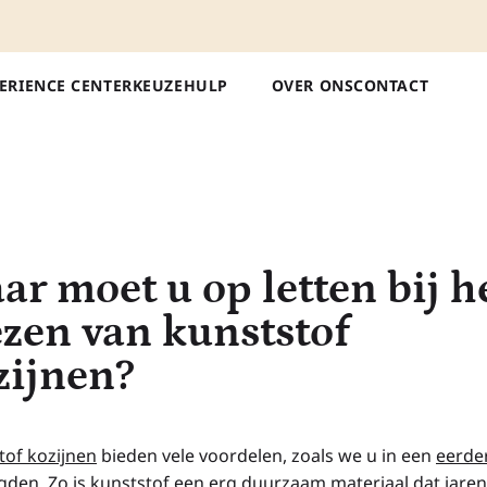
ERIENCE CENTER
KEUZEHULP
OVER ONS
CONTACT
ar moet u op letten bij h
ezen van kunststof
zijnen?
tof kozijnen
bieden vele voordelen, zoals we u in een
eerde
legden. Zo is kunststof een erg duurzaam materiaal dat jare