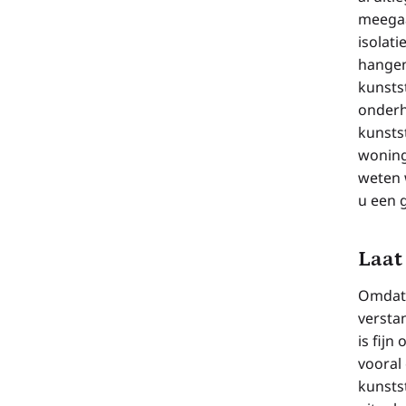
meegaa
isolati
hangen
kunstst
onderh
kunstst
woning
weten 
u een 
Laat
Omdat e
verstan
is fijn
vooral
kunstst