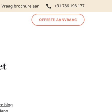
+31 786 198 177
Vraag brochure aan
OFFERTE AANVRAAG
et
re blog
nlang