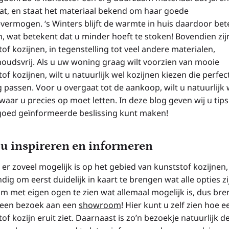
t, en staat het materiaal bekend om haar goede
evermogen. ‘s Winters blijft de warmte in huis daardoor bet
, wat betekent dat u minder hoeft te stoken! Bovendien zij
of kozijnen, in tegenstelling tot veel andere materialen,
oudsvrij. Als u uw woning graag wilt voorzien van mooie
of kozijnen, wilt u natuurlijk wel kozijnen kiezen die perfec
 passen. Voor u overgaat tot de aankoop, wilt u natuurlijk 
waar u precies op moet letten. In deze blog geven wij u tip
goed geïnformeerde beslissing kunt maken!
 u inspireren en informeren
r zoveel mogelijk is op het gebied van kunststof kozijnen, 
dig om eerst duidelijk in kaart te brengen wat alle opties zi
 om met eigen ogen te zien wat allemaal mogelijk is, dus br
 een bezoek aan een
showroom
! Hier kunt u zelf zien hoe e
of kozijn eruit ziet. Daarnaast is zo’n bezoekje natuurlijk d