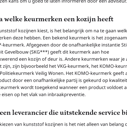
ezen kans om u goed te laten informeren door een adviseur.
a welke keurmerken een kozijn heeft
unststof kozijnen kiest, is het belangrijk om na te gaan wel
rken deze hebben. Een bekend keurmerk is het zogenaa
-keurmerk. Afgegeven door de onafhankelijke instantie Sti
eit Gevelbouw (SKG***) geeft dit keurmerk aan hoe
kwerend een kozijn of deur is. Andere keurmerken waar je a
t zijn, zijn bijvoorbeeld het VKG-keurmerk, het KOMO-keu
 Politiekeurmerk Veilig Wonen. Het KOMO-keurmerk geeft 
duct door een onafhankelijke partij is gekeurd op kwaliteit
ekeurmerk wordt toegekend wanneer een product voldoet 
 eisen op het vlak van inbraakpreventie.
 een leverancier die uitstekende service b
 kiezen van kunststof kozijnen is het niet alleen van belang 